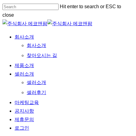
Skip
Hit enter to search or ESC to
to
close
main
Close
content
Search
Menu
회사소개
회사소개
찾아오시는 길
제품소개
셀러소개
셀러소개
셀러후기
마케팅교육
공지사항
제휴문의
로그인