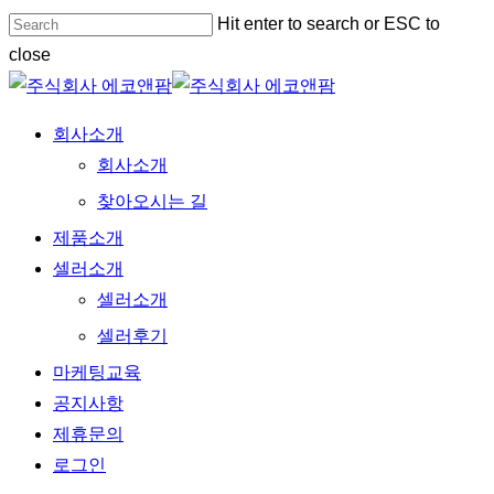
Skip
Hit enter to search or ESC to
to
close
main
Close
content
Search
Menu
회사소개
회사소개
찾아오시는 길
제품소개
셀러소개
셀러소개
셀러후기
마케팅교육
공지사항
제휴문의
로그인