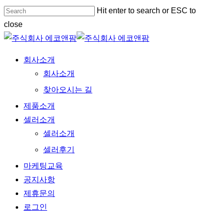
Skip
Hit enter to search or ESC to
to
close
main
Close
content
Search
Menu
회사소개
회사소개
찾아오시는 길
제품소개
셀러소개
셀러소개
셀러후기
마케팅교육
공지사항
제휴문의
로그인